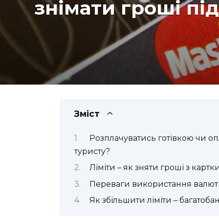
знімати гроші під
Зміст
Розплачуватись готівкою чи оп
туристу?
Ліміти – як зняти гроші з картк
Переваги використання валютно
Як збільшити ліміти – багатобан