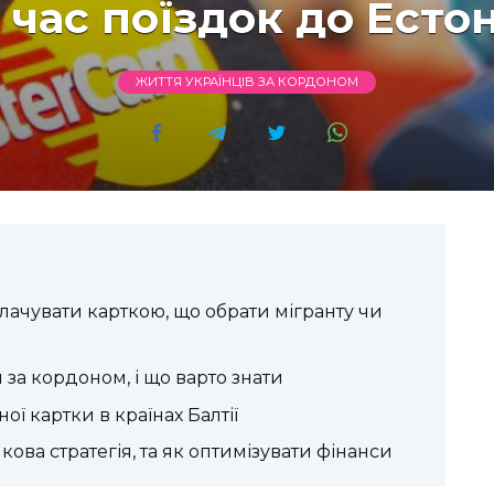
 час поїздок до Естоні
ЖИТТЯ УКРАЇНЦІВ ЗА КОРДОНОМ
лачувати карткою, що обрати мігранту чи
и за кордоном, і що варто знати
ї картки в країнах Балтії
кова стратегія, та як оптимізувати фінанси