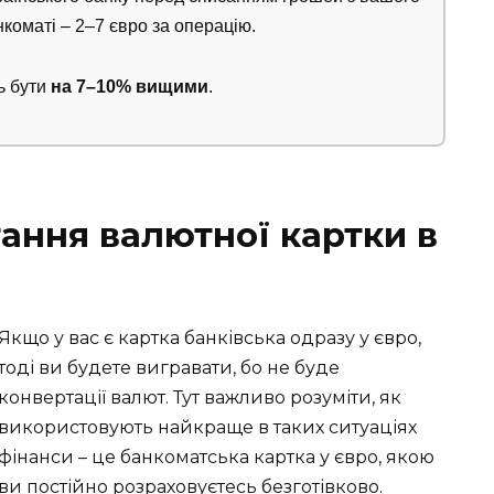
нкоматі – 2–7 євро за операцію.
ь бути
на 7–10% вищими
.
ання валютної картки в
Якщо у вас є картка банківська одразу у євро,
тоді ви будете вигравати, бо не буде
конвертації валют. Тут важливо розуміти, як
використовують найкраще в таких ситуаціях
фінанси – це банкоматська картка у євро, якою
ви постійно розраховуєтесь безготівково.