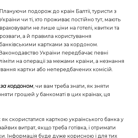
Плануючи подорож до країн Балтії, туристи з
України чи ті, хто проживає постійно тут, мають
враховувати не лише ціни на готелі, квитки та
розваги, а й правила користування
банківськими картками за кордоном.
Законодавство України передбачає певні
ліміти на операції за межами країни, а незнання
вання картки або непередбачених комісій.
 за кордоном
, чи вам треба знати, як зняти
зняти грошей у банкоматі в цих країнах, ця
: як скористатися карткою українського банка у
зайвих витрат, якщо треба готівка, і отримати
и. Інформація буде дуже корисною і для тих