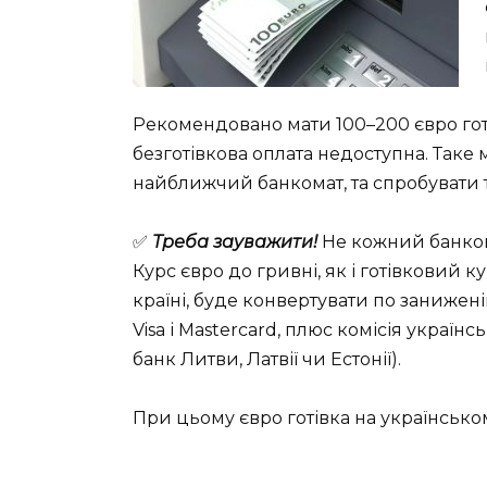
Рекомендовано мати 100–200 євро гот
безготівкова оплата недоступна. Таке
найближчий банкомат, та спробувати т
✅
Треба зауважити!
Не кожний банкома
Курс євро до гривні, як і готівковий к
країні, буде конвертувати по занижені
Visa і Mastercard, плюс комісія україн
банк Литви, Латвії чи Естонії).
При цьому євро готівка на українсько