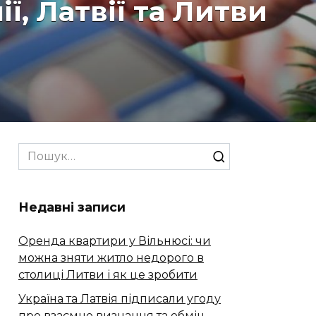
ї, Латвії та Литви
Search
for:
Недавні записи
Оренда квартири у Вільнюсі: чи
можна зняти житло недорого в
столиці Литви і як це зробити
Україна та Латвія підписали угоду
про взаємне визнання та обмін