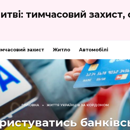
Литві: тимчасовий захист,
мчасовий захист
Житло
Автомобілі
ГОЛОВНА
»
ЖИТТЯ УКРАЇНЦІВ ЗА КОРДОНОМ
ристуватись банківс