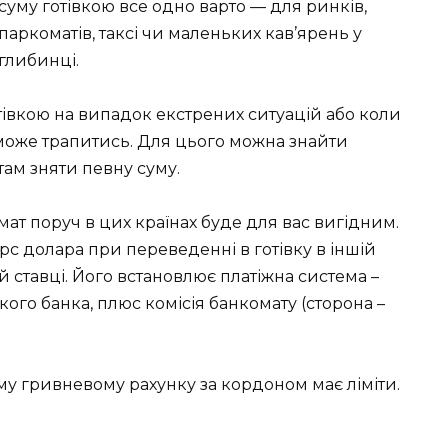
суму готівкою все одно варто — для ринків,
паркоматів, таксі чи маленьких кав’ярень у
глибинці.
івкою на випадок екстрених ситуацій або коли
 може трапитись. Для цього можна знайти
ам зняти певну суму.
т поруч в цих країнах буде для вас вигідним.
урс долара при переведенні в готівку в іншій
й ставці. Його встановлює платіжна система –
ського банка, плюс комісія банкомату (сторона –
му гривневому рахунку за кордоном має ліміти.