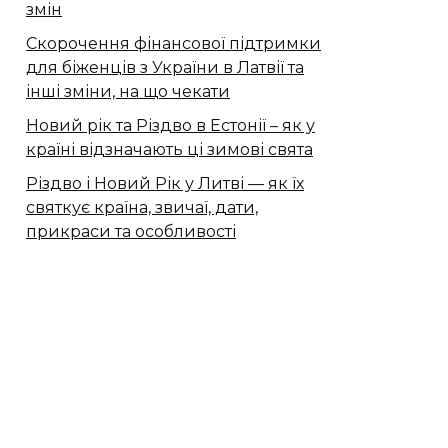
змін
Скорочення фінансової підтримки
для біженців з України в Латвії та
інші зміни, на що чекати
Новий рік та Різдво в Естонії – як у
країні відзначають ці зимові свята
Різдво і Новий Рік у Литві — як їх
святкує країна, звичаї, дати,
прикраси та особливості