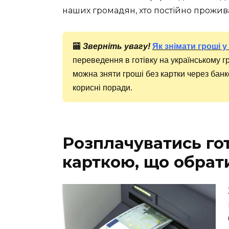
наших громадян, хто постійно проживає 
🏧
Зверніть увагу!
Як знімати гроші у
переведення в готівку на українському г
можна зняти гроші без картки через банком
корисні поради.
Розплачуватись го
карткою, що обрати