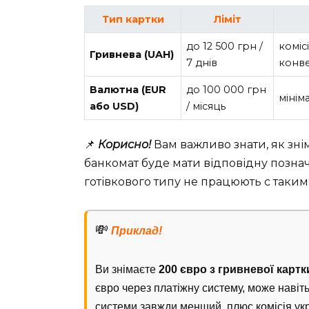
Тип картки
Ліміт
до 12 500 грн /
комісі
Гривнева (UAH)
7 днів
конве
Валютна (EUR
до 100 000 грн
мініма
або USD)
/ місяць
📌
Корисно!
Вам важливо знати, як зні
банкомат буде мати відповідну позначк
готівкового типу не працюють с таки
💸
Приклад!
Ви знімаєте
200 євро з гривневої картк
євро через платіжну систему, може навіть
системи завжди менший, плюс комісія ук