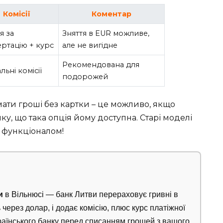
Комісії
Коментар
я за
Зняття в EUR можливе,
ртацію + курс
але не вигідне
Рекомендована для
льні комісії
подорожей
мати гроші без картки – це можливо, якщо
у, що така опція йому доступна. Старі моделі
м функціоналом!
и
в Вільнюсі — банк Литви перераховує гривні в
 через долар, і додає комісію, плюс курс платіжної
раїнського банку перед списанням грошей з вашого