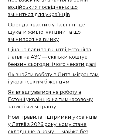
водійських посвідчень: що
зміниться для українців
Оренда квартир у Таллінні: де
шукати житло, які ціни та що
змінилося на ринку
Ціна на паливо в Литві, Естонії та
Латвії на АЗС — скільки коштує
бензин сьогодні і чого чекати далі
Як знайти роботу в Литві мігрантам
і українським біженцям
Як влаштуватися на роботу в
Естонії українцю на тимчасовому
захисті чи мігранту
Нові правила підтримки українців
у Латвії з 2026 року: кому стане
складніше, а кому — майже без