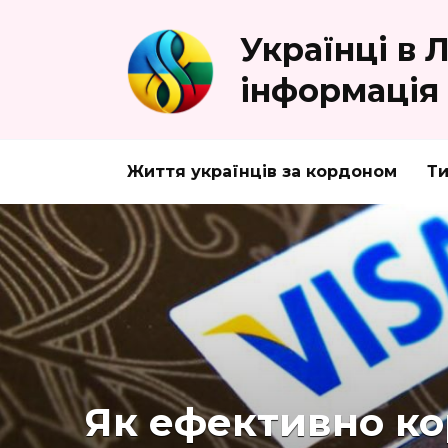
Перейти
до
Українці в 
вмісту
інформація
Життя українців за кордоном
Ти
Як ефективно ко