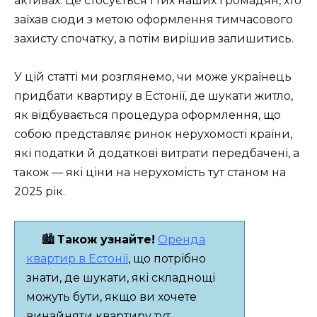
активах. Це стосується і тих наших громадян, хто
заїхав сюди з метою оформлення тимчасового
захисту спочатку, а потім вирішив залишитись.
У цій статті ми розглянемо, чи може українець
придбати квартиру в Естонії, де шукати житло,
як відбувається процедура оформлення, що
собою представляє ринок нерухомості країни,
які податки й додаткові витрати передбачені, а
також — які ціни на нерухомість тут станом на
2025 рік.
🏙️
Також узнайте!
Оренда
квартир в Естонії
, що потрібно
знати, де шукати, які складнощі
можуть бути, якщо ви хочете
винайняти квартиру тут.