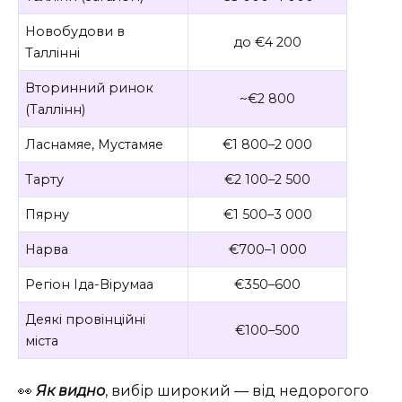
Новобудови в
до €4 200
Таллінні
Вторинний ринок
~€2 800
(Таллінн)
Ласнамяе, Мустамяе
€1 800–2 000
Тарту
€2 100–2 500
Пярну
€1 500–3 000
Нарва
€700–1 000
Регіон Іда-Вірумаа
€350–600
Деякі провінційні
€100–500
міста
👀
Як видно
, вибір широкий — від недорогого