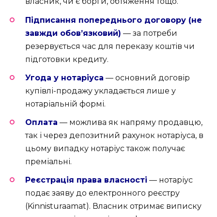
власник, чи є борги, обтяження тощо.
Підписання попереднього договору (не
завжди обов’язковий)
— за потреби
резервується час для переказу коштів чи
підготовки кредиту.
Угода у нотаріуса
— основний договір
купівлі-продажу укладається лише у
нотаріальній формі.
Оплата
— можлива як напряму продавцю,
так і через депозитний рахунок нотаріуса, в
цьому випадку нотаріус також получає
преміальні.
Реєстрація права власності
— нотаріус
подає заяву до електронного реєстру
(Kinnisturaamat). Власник отримає виписку