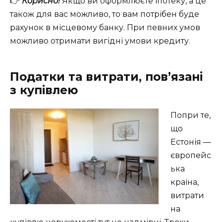
👉
Корисно!
Якщо ви оформлюєте іпотеку, а це
також для вас можливо, то вам потрібен буде
рахунок в місцевому банку. При певних умов
можливо отримати вигідні умови кредиту.
Податки та витрати, пов’язані
з купівлею
Попри те,
що
Естонія —
європейс
ька
країна,
витрати
на