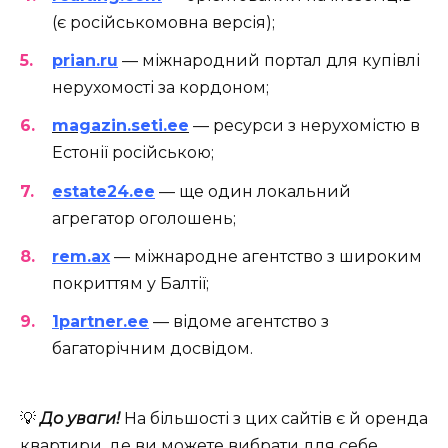
(є російськомовна версія);
prian.ru
— міжнародний портал для купівлі
нерухомості за кордоном;
magazin.seti.ee
— ресурси з нерухомістю в
Естонії російською;
estate24.ee
— ще один локальний
агрегатор оголошень;
rem.ax
— міжнародне агентство з широким
покриттям у Балтії;
1partner.ee
— відоме агентство з
багаторічним досвідом.
💡
До уваги!
На більшості з цих сайтів є й оренда
квартири, де ви можете вибрати для себе