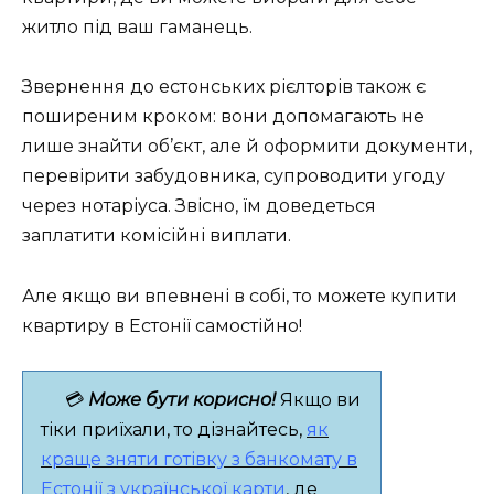
житло під ваш гаманець.
Звернення до естонських рієлторів також є
поширеним кроком: вони допомагають не
лише знайти об’єкт, але й оформити документи,
перевірити забудовника, супроводити угоду
через нотаріуса. Звісно, їм доведеться
заплатити комісійні виплати.
Але якщо ви впевнені в собі, то можете купити
квартиру в Естонії самостійно!
💳
Може бути корисно!
Якщо ви
тіки приїхали, то дізнайтесь,
як
краще зняти готівку з банкомату в
Естонії з української карти
, де