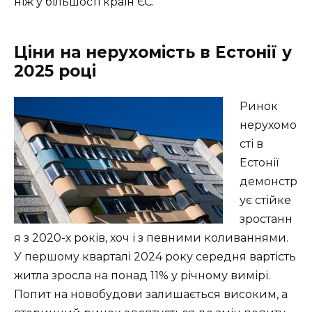
ніж у більшості країн ЄС.
Ціни на нерухомість в Естонії у
2025 році
Ринок
нерухомо
сті в
Естонії
демонстр
ує стійке
зростанн
я з 2020-х років, хоч і з певними коливаннями.
У першому кварталі 2024 року середня вартість
житла зросла на понад 11% у річному вимірі.
Попит на новобудови залишається високим, а