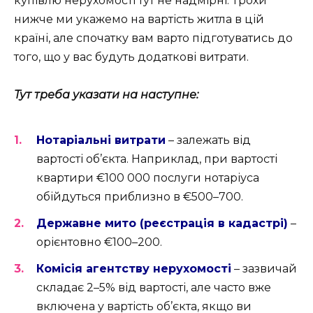
купівлю нерухомості тут не надмірні. Трохи
нижче ми укажемо на вартість житла в цій
країні, але спочатку вам варто підготуватись до
того, що у вас будуть додаткові витрати.
Тут треба указати на наступне:
Нотаріальні витрати
– залежать від
вартості об’єкта. Наприклад, при вартості
квартири €100 000 послуги нотаріуса
обійдуться приблизно в €500–700.
Державне мито (реєстрація в кадастрі)
–
орієнтовно €100–200.
Комісія агентству нерухомості
– зазвичай
складає 2–5% від вартості, але часто вже
включена у вартість об’єкта, якщо ви