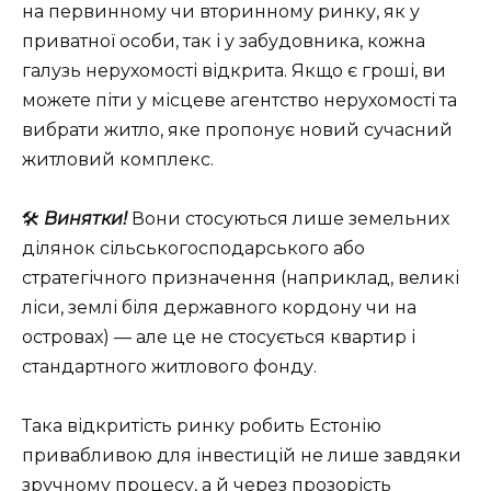
на первинному чи вторинному ринку, як у
приватної особи, так і у забудовника, кожна
галузь нерухомості відкрита. Якщо є гроші, ви
можете піти у місцеве агентство нерухомості та
вибрати житло, яке пропонує новий сучасний
житловий комплекс.
🛠️
Винятки!
Вони стосуються лише земельних
ділянок сільськогосподарського або
стратегічного призначення (наприклад, великі
ліси, землі біля державного кордону чи на
островах) — але це не стосується квартир і
стандартного житлового фонду.
Така відкритість ринку робить Естонію
привабливою для інвестицій не лише завдяки
зручному процесу, а й через прозорість