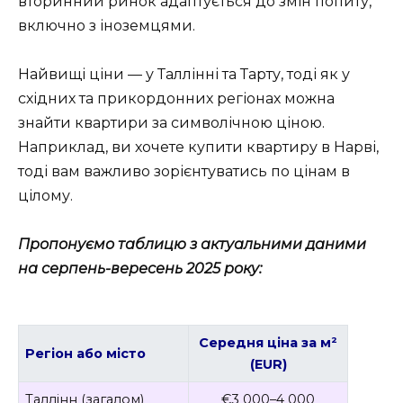
вторинний ринок адаптується до змін попиту,
включно з іноземцями.
Найвищі ціни — у Таллінні та Тарту, тоді як у
східних та прикордонних регіонах можна
знайти квартири за символічною ціною.
Наприклад, ви хочете купити квартиру в Нарві,
тоді вам важливо зорієнтуватись по цінам в
цілому.
Пропонуємо таблицю з актуальними даними
на серпень-вересень 2025 року:
Середня ціна за м²
Регіон або місто
(EUR)
Таллінн (загалом)
€3 000–4 000