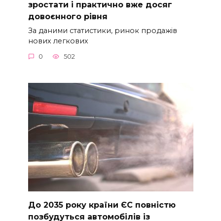
зростати і практично вже досяг
довоєнного рівня
За даними статистики, ринок продажів
нових легкових
0
502
До 2035 року країни ЄС повністю
позбудуться автомобілів із